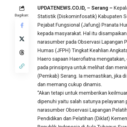
UPDATENEWS.CO.ID, – Serang –
Kepala
Bagikan:
Statistik (Diskominfosatik) Kabupaten 
Pejabat Fungsional (Jafung) Pranata 
kepada masyarakat. Hal itu disampaika
narasumber pada Observasi Lapangan P
Humas (JFPH) Tingkat Keahlian Angkata
Haero sapaan Haerofiatna mengatakan,
pada prinsipnya untuk melihat dan me
(Pemkab) Serang. Ia memastikan, jika di
dan memang cukup dinamis.
”Akan tetapi untuk memberikan keilmuan
dipenuhi yaitu salah satunya pelayanan
narasumber Observasi Lapangan Pelati
Pendidikan dan Pelatihan (Diklat) Kem
Republik Indonesia di Aula Tubagus Su