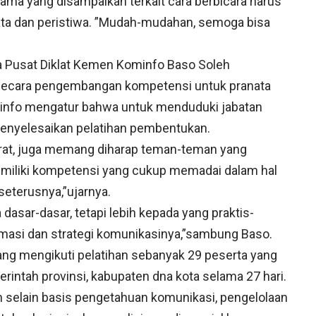
tama yang disampaikan terkait cara berbicara harus
ta dan peristiwa. ”Mudah-mudahan, semoga bisa
a Pusat Diklat Kemen Kominfo Baso Soleh
 secara pengembangan kompetensi untuk pranata
minfo mengatur bahwa untuk menduduki jabatan
 menyelesaikan pelatihan pembentukan.
yarat, juga memang diharap teman-teman yang
iliki kompetensi yang cukup memadai dalam hal
seterusnya,”ujarnya.
 dasar-dasar, tetapi lebih kepada yang praktis-
ormasi dan strategi komunikasinya,”sambung Baso.
ang mengikuti pelatihan sebanyak 29 peserta yang
rintah provinsi, kabupaten dna kota selama 27 hari.
n selain basis pengetahuan komunikasi, pengelolaan