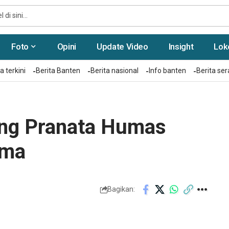
Foto
Opini
Update Video
Insight
Lok
a terkini
Berita Banten
Berita nasional
Info banten
Berita se
ung Pranata Humas
ima
Bagikan: