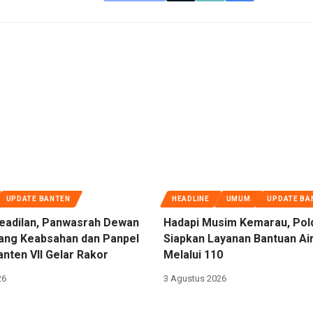
UPDATE BANTEN
HEADLINE
UMUM
UPDATE BA
eadilan, Panwasrah Dewan
Hadapi Musim Kemarau, Pol
dang Keabsahan dan Panpel
Siapkan Layanan Bantuan Air
nten VII Gelar Rakor
Melalui 110
26
3 Agustus 2026