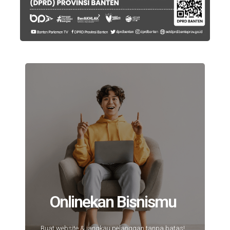
Onlinekan Bisnismu
Buat website & jangkau pelanggan tanpa batas!