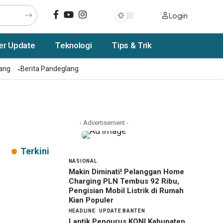
Login
er Update
Teknologi
Tips & Trik
rang
Berita Pandeglang
- Advertisement -
Terkini
NASIONAL
Makin Diminati! Pelanggan Home
Charging PLN Tembus 92 Ribu,
Pengisian Mobil Listrik di Rumah
Kian Populer
HEADLINE
UPDATE BANTEN
Lantik Pengurus KONI Kabupaten