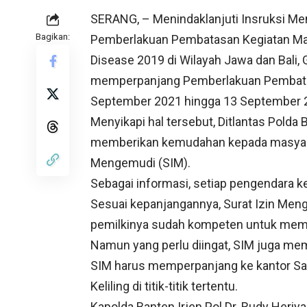
SERANG, – Menindaklanjuti Insruksi Me
Bagikan:
Pemberlakuan Pembatasan Kegiatan Masya
Disease 2019 di Wilayah Jawa dan Bali,
memperpanjang Pemberlakuan Pembatas
September 2021 hingga 13 September 
Menyikapi hal tersebut, Ditlantas Pold
memberikan kemudahan kepada masyara
Mengemudi (SIM).
Sebagai informasi, setiap pengendara ke
Sesuai kepanjangannya, Surat Izin Men
pemilkinya sudah kompeten untuk mem
Namun yang perlu diingat, SIM juga memil
SIM harus memperpanjang ke kantor Satp
Keliling di titik-titik tertentu.
Kapolda Banten Irjen Pol Dr. Rudy Heriy