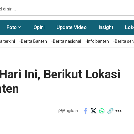
Foto
Opini
Update Video
Insight
Lok
a terkini
Berita Banten
Berita nasional
Info banten
Berita se
ari Ini, Berikut Lokasi
nten
Bagikan: