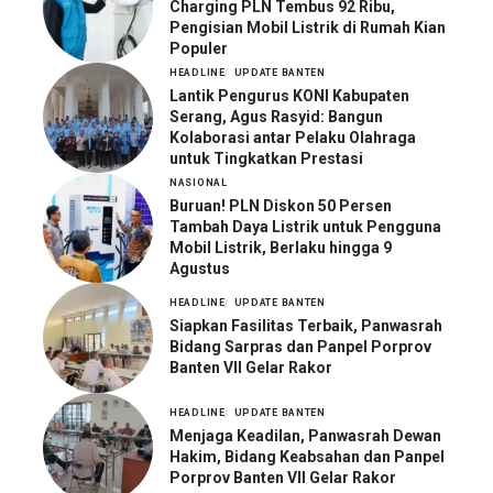
Charging PLN Tembus 92 Ribu,
Pengisian Mobil Listrik di Rumah Kian
Populer
HEADLINE
UPDATE BANTEN
Lantik Pengurus KONI Kabupaten
Serang, Agus Rasyid: Bangun
Kolaborasi antar Pelaku Olahraga
untuk Tingkatkan Prestasi
NASIONAL
Buruan! PLN Diskon 50 Persen
Tambah Daya Listrik untuk Pengguna
Mobil Listrik, Berlaku hingga 9
Agustus
HEADLINE
UPDATE BANTEN
Siapkan Fasilitas Terbaik, Panwasrah
Bidang Sarpras dan Panpel Porprov
Banten VII Gelar Rakor
HEADLINE
UPDATE BANTEN
Menjaga Keadilan, Panwasrah Dewan
Hakim, Bidang Keabsahan dan Panpel
Porprov Banten VII Gelar Rakor