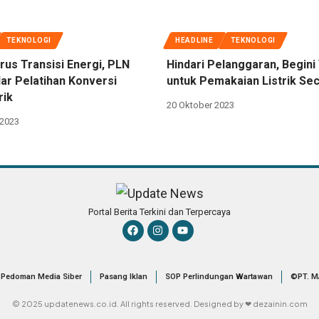
TEKNOLOGI
HEADLINE
TEKNOLOGI
us Transisi Energi, PLN
Hindari Pelanggaran, Begini
ar Pelatihan Konversi
untuk Pemakaian Listrik Se
rik
20 Oktober 2023
2023
Portal Berita Terkini dan Terpercaya
Pedoman Media Siber
Pasang Iklan
SOP Perlindungan Wartawan
©PT. M
© 2025 updatenews.co.id. All rights reserved. Designed by ❤ dezainin.com