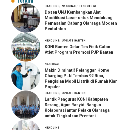
Terkini
HEADLINE
NASIONAL
TEKNOLOGI
Dosen UNJ Kembangkan Alat
Modifikasi Laser untuk Mendukung
Pemasalan Cabang Olahraga Modern
Pentathlon
HEADLINE
UPDATE BANTEN
KONI Banten Gelar Tes Fisik Calon
Atlet Program Promosi PJP Banten
NASIONAL
Makin Diminati! Pelanggan Home
Charging PLN Tembus 92 Ribu,
Pengisian Mobil Listrik di Rumah Kian
Populer
HEADLINE
UPDATE BANTEN
Lantik Pengurus KONI Kabupaten
Serang, Agus Rasyid: Bangun
Kolaborasi antar Pelaku Olahraga
untuk Tingkatkan Prestasi
HEADLINE