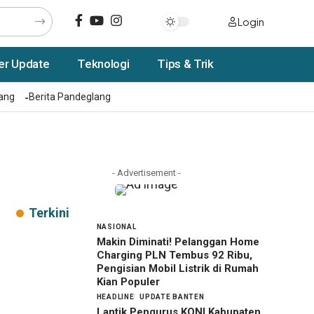
Login
er Update
Teknologi
Tips & Trik
rang
Berita Pandeglang
- Advertisement -
Terkini
NASIONAL
Makin Diminati! Pelanggan Home
Charging PLN Tembus 92 Ribu,
Pengisian Mobil Listrik di Rumah
Kian Populer
HEADLINE
UPDATE BANTEN
Lantik Pengurus KONI Kabupaten