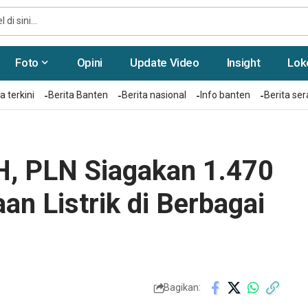
Foto
Opini
Update Video
Insight
Lok
a terkini
Berita Banten
Berita nasional
Info banten
Berita se
 H, PLN Siagakan 1.470
n Listrik di Berbagai
Bagikan: