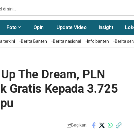
Foto
Opini
Update Video
Insight
Lok
a terkini
Berita Banten
Berita nasional
Info banten
Berita se
t Up The Dream, PLN
ik Gratis Kepada 3.725
mpu
Bagikan: