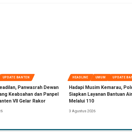
UPDATE BANTEN
HEADLINE
UMUM
UPDATE BA
eadilan, Panwasrah Dewan
Hadapi Musim Kemarau, Pol
dang Keabsahan dan Panpel
Siapkan Layanan Bantuan Air
nten VII Gelar Rakor
Melalui 110
26
3 Agustus 2026