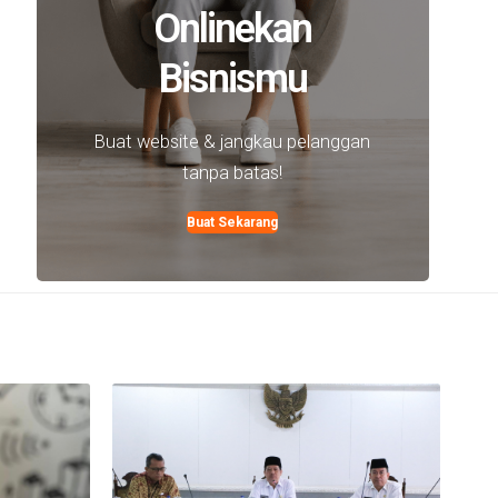
Onlinekan
Bisnismu
Buat website & jangkau pelanggan
tanpa batas!
Buat Sekarang