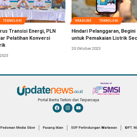
TEKNOLOGI
HEADLINE
TEKNOLOGI
us Transisi Energi, PLN
Hindari Pelanggaran, Begini
ar Pelatihan Konversi
untuk Pemakaian Listrik Se
rik
20 Oktober 2023
2023
Portal Berita Terkini dan Terpercaya
Pedoman Media Siber
Pasang Iklan
SOP Perlindungan Wartawan
©PT. M