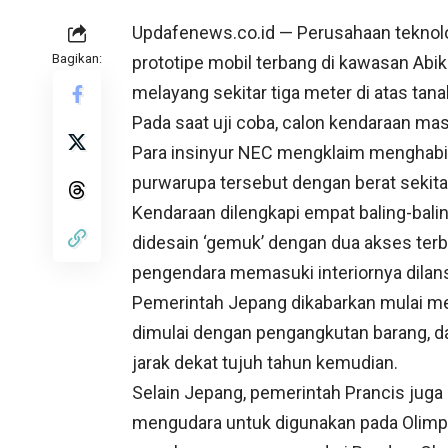
Updafenews.co.id — Perusahaan teknolo
Bagikan:
prototipe
mobil terbang
di kawasan Abiko
melayang sekitar tiga meter di atas tan
Pada saat uji coba, calon kendaraan 
Para insinyur NEC mengklaim menghabi
purwarupa tersebut dengan berat sekita
Kendaraan dilengkapi empat baling-bali
didesain ‘gemuk’ dengan dua akses t
pengendara memasuki interiornya dilansi
Pemerintah Jepang dikabarkan mulai me
dimulai dengan pengangkutan barang, 
jarak dekat tujuh tahun kemudian.
Selain Jepang, pemerintah Prancis jug
mengudara untuk digunakan pada Olimpia