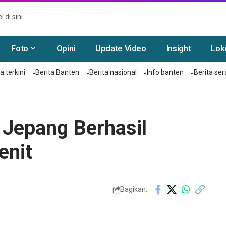
Foto
Opini
Update Video
Insight
Lok
a terkini
Berita Banten
Berita nasional
Info banten
Berita se
 Jepang Berhasil
enit
Bagikan: