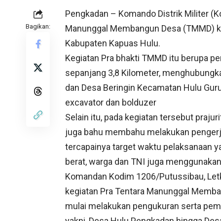
Pengkadan – Komando Distrik Militer (
Bagikan:
Manunggal Membangun Desa (TMMD) ke 
Kabupaten Kapuas Hulu.
Kegiatan Pra bhakti TMMD itu berupa p
sepanjang 3,8 Kilometer, menghubung
dan Desa Beringin Kecamatan Hulu Gur
excavator dan bolduzer
Selain itu, pada kegiatan tersebut praj
juga bahu membahu melakukan pengerjaa
tercapainya target waktu pelaksanaan y
berat, warga dan TNI juga menggunakan
Komandan Kodim 1206/Putussibau, Letko
kegiatan Pra Tentara Manunggal Memba
mulai melakukan pengukuran serta pe
yakni, Desa Hulu Pengkadan hingga Desa