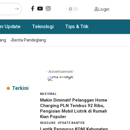
Login
er Update
Teknologi
Tips & Trik
rang
Berita Pandeglang
- Advertisement -
Terkini
NASIONAL
Makin Diminati! Pelanggan Home
Charging PLN Tembus 92 Ribu,
Pengisian Mobil Listrik di Rumah
Kian Populer
HEADLINE
UPDATE BANTEN
Lantik Pengurus KONI Kabupaten