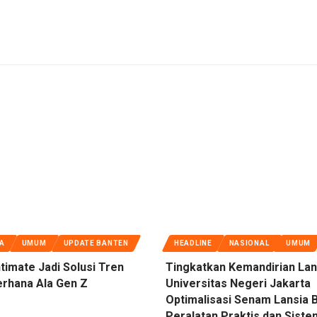
A
UMUM
UPDATE BANTEN
HEADLINE
NASIONAL
UMUM
timate Jadi Solusi Tren
Tingkatkan Kemandirian Lan
erhana Ala Gen Z
Universitas Negeri Jakarta
Optimalisasi Senam Lansia 
Peralatan Praktis dan Siste