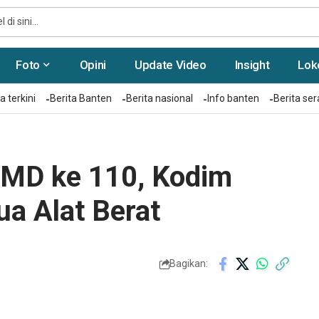
Foto
Opini
Update Video
Insight
Lok
a terkini
Berita Banten
Berita nasional
Info banten
Berita se
MMD ke 110, Kodim
a Alat Berat
Bagikan: