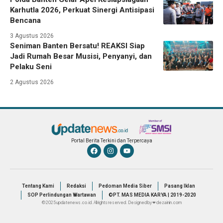
Karhutla 2026, Perkuat Sinergi Antisipasi
Bencana
3 Agustus 2026
Seniman Banten Bersatu! REAKSI Siap
Jadi Rumah Besar Musisi, Penyanyi, dan
Pelaku Seni
2 Agustus 2026
Portal Berita Terkini dan Terpercaya
Tentang Kami
Redaksi
Pedoman Media Siber
Pasang Iklan
SOP Perlindungan Wartawan
©PT. MAS MEDIA KARYA | 2019-2020
© 2025 updatenews.co.id. All rights reserved. Designed by ❤ dezainin.com