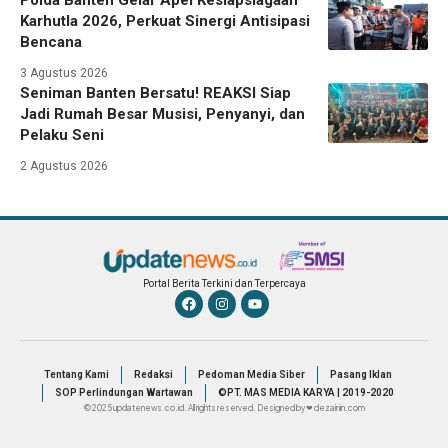
Polda Banten Gelar Apel Kesiapsiagaan
Karhutla 2026, Perkuat Sinergi Antisipasi
Bencana
3 Agustus 2026
Seniman Banten Bersatu! REAKSI Siap
Jadi Rumah Besar Musisi, Penyanyi, dan
Pelaku Seni
2 Agustus 2026
Portal Berita Terkini dan Terpercaya
Tentang Kami
Redaksi
Pedoman Media Siber
Pasang Iklan
SOP Perlindungan Wartawan
©PT. MAS MEDIA KARYA | 2019-2020
© 2025 updatenews.co.id. All rights reserved. Designed by ❤ dezainin.com