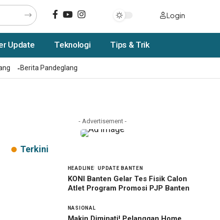
Login
er Update
Teknologi
Tips & Trik
rang
Berita Pandeglang
- Advertisement -
Terkini
HEADLINE
UPDATE BANTEN
KONI Banten Gelar Tes Fisik Calon
Atlet Program Promosi PJP Banten
NASIONAL
Makin Diminati! Pelanggan Home