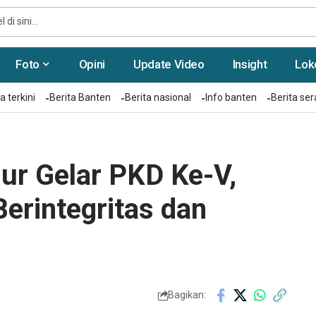
Foto
Opini
Update Video
Insight
Lok
a terkini
Berita Banten
Berita nasional
Info banten
Berita se
r Gelar PKD Ke-V,
erintegritas dan
Bagikan: