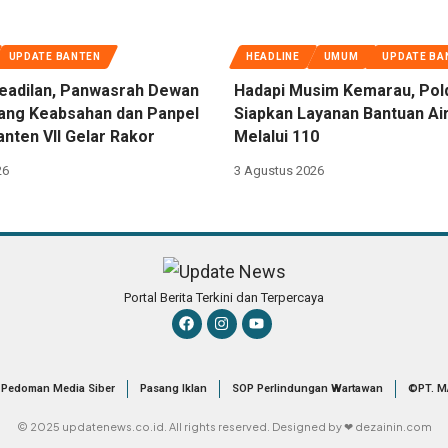
UPDATE BANTEN
HEADLINE
UMUM
UPDATE BA
eadilan, Panwasrah Dewan
Hadapi Musim Kemarau, Pol
dang Keabsahan dan Panpel
Siapkan Layanan Bantuan Air
nten VII Gelar Rakor
Melalui 110
26
3 Agustus 2026
Portal Berita Terkini dan Terpercaya
Pedoman Media Siber
Pasang Iklan
SOP Perlindungan Wartawan
©PT. M
© 2025 updatenews.co.id. All rights reserved. Designed by ❤ dezainin.com