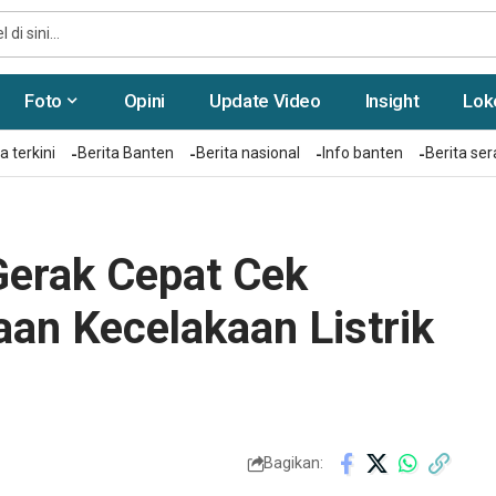
Foto
Opini
Update Video
Insight
Lok
a terkini
Berita Banten
Berita nasional
Info banten
Berita se
Gerak Cepat Cek
an Kecelakaan Listrik
Bagikan: