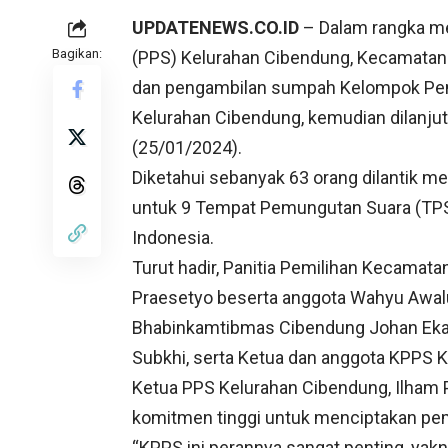
UPDATENEWS.CO.ID
– Dalam rangka me
Bagikan:
(PPS) Kelurahan Cibendung, Kecamatan 
dan pengambilan sumpah Kelompok Pen
Kelurahan Cibendung, kemudian dilanj
(25/01/2024).
Diketahui sebanyak 63 orang dilantik m
untuk 9 Tempat Pemungutan Suara (TPS).
Indonesia.
Turut hadir, Panitia Pemilihan Kecamata
Praesetyo beserta anggota Wahyu Awalu
Bhabinkamtibmas Cibendung Johan Eka
Subkhi, serta Ketua dan anggota KPPS 
Ketua PPS Kelurahan Cibendung, Ilham 
komitmen tinggi untuk menciptakan pem
“KPPS ini perannya sangat penting, yak