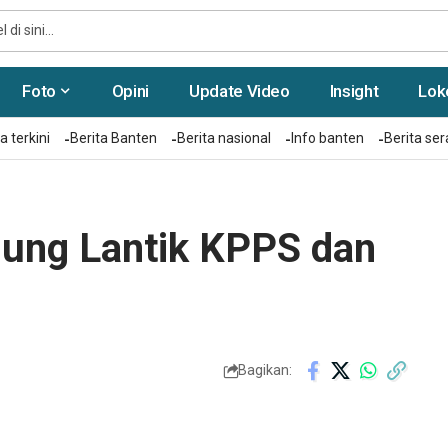
Foto
Opini
Update Video
Insight
Lok
a terkini
Berita Banten
Berita nasional
Info banten
Berita se
ung Lantik KPPS dan
Bagikan: