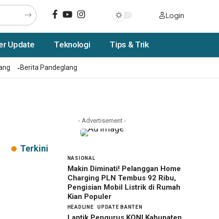
Login
er Update
Teknologi
Tips & Trik
rang
Berita Pandeglang
- Advertisement -
Terkini
NASIONAL
Makin Diminati! Pelanggan Home
Charging PLN Tembus 92 Ribu,
Pengisian Mobil Listrik di Rumah
Kian Populer
HEADLINE
UPDATE BANTEN
Lantik Pengurus KONI Kabupaten