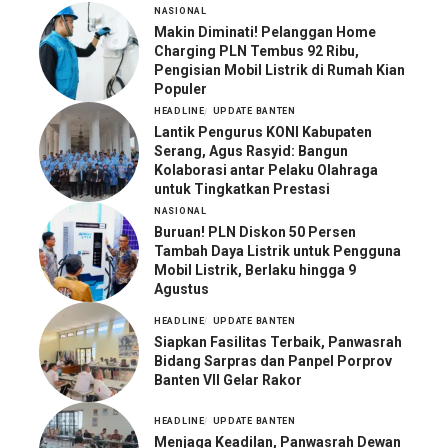
NASIONAL
Makin Diminati! Pelanggan Home
Charging PLN Tembus 92 Ribu,
Pengisian Mobil Listrik di Rumah Kian
Populer
HEADLINE
UPDATE BANTEN
Lantik Pengurus KONI Kabupaten
Serang, Agus Rasyid: Bangun
Kolaborasi antar Pelaku Olahraga
untuk Tingkatkan Prestasi
NASIONAL
Buruan! PLN Diskon 50 Persen
Tambah Daya Listrik untuk Pengguna
Mobil Listrik, Berlaku hingga 9
Agustus
HEADLINE
UPDATE BANTEN
Siapkan Fasilitas Terbaik, Panwasrah
Bidang Sarpras dan Panpel Porprov
Banten VII Gelar Rakor
HEADLINE
UPDATE BANTEN
Menjaga Keadilan, Panwasrah Dewan