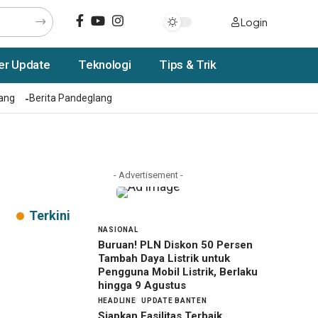
Login
er Update
Teknologi
Tips & Trik
rang
Berita Pandeglang
- Advertisement -
Terkini
NASIONAL
Buruan! PLN Diskon 50 Persen
Tambah Daya Listrik untuk
Pengguna Mobil Listrik, Berlaku
hingga 9 Agustus
HEADLINE
UPDATE BANTEN
Siapkan Fasilitas Terbaik,