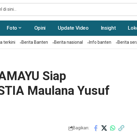
Foto
Opini
Update Video
Insight
Lok
a terkini
Berita Banten
Berita nasional
Info banten
Berita se
KAMAYU Siap
 STIA Maulana Yusuf
Bagikan: