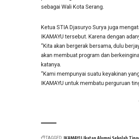
sebagai Wali Kota Serang.
Ketua STIA Djasuryo Surya juga mengata
IKAMAYU tersebut. Karena dengan adany
“Kita akan bergerak bersama, dulu berj
akan membuat program dan berkeinginan
katanya.
“Kami mempunyai suatu keyakinan yang
IKAMAYU untuk membatu perguruan tingg
TAGGED:
IKAMAYU
Ikatan Alumni Sekolah Ting