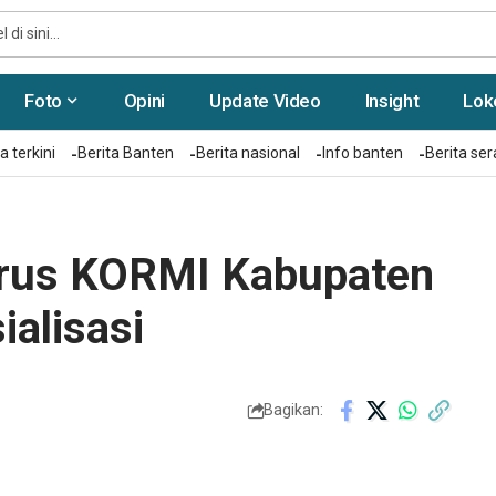
Foto
Opini
Update Video
Insight
Lok
a terkini
Berita Banten
Berita nasional
Info banten
Berita se
urus KORMI Kabupaten
alisasi
Bagikan: