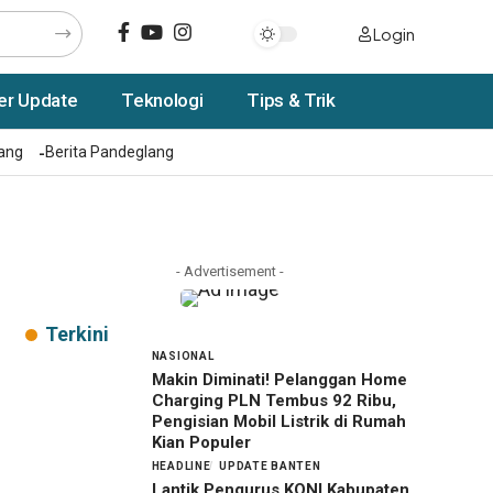
Login
er Update
Teknologi
Tips & Trik
rang
Berita Pandeglang
- Advertisement -
Terkini
NASIONAL
Makin Diminati! Pelanggan Home
Charging PLN Tembus 92 Ribu,
Pengisian Mobil Listrik di Rumah
Kian Populer
HEADLINE
UPDATE BANTEN
Lantik Pengurus KONI Kabupaten