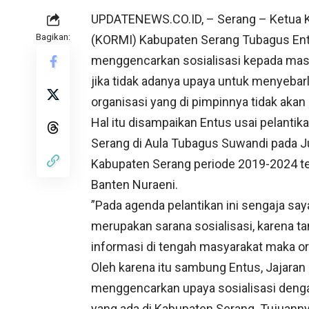
UPDATENEWS.CO.ID, – Serang – Ketua K
Bagikan:
(KORMI) Kabupaten Serang Tubagus En
menggencarkan sosialisasi kepada mas
jika tidak adanya upaya untuk menyeba
organisasi yang di pimpinnya tidak aka
Hal itu disampaikan Entus usai pelant
Serang di Aula Tubagus Suwandi pada J
Kabupaten Serang periode 2019-2024 te
Banten Nuraeni.
”Pada agenda pelantikan ini sengaja s
merupakan sarana sosialisasi, karena t
informasi di tengah masyarakat maka org
Oleh karena itu sambung Entus, Jajar
menggencarkan upaya sosialisasi denga
yang ada di Kabupaten Serang. Tujuan