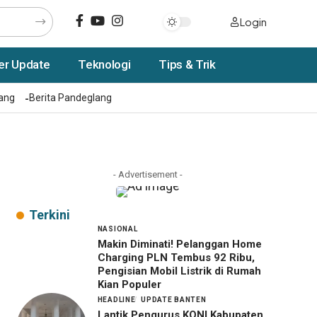
Login
er Update
Teknologi
Tips & Trik
rang
Berita Pandeglang
- Advertisement -
Terkini
NASIONAL
Makin Diminati! Pelanggan Home
Charging PLN Tembus 92 Ribu,
Pengisian Mobil Listrik di Rumah
Kian Populer
HEADLINE
UPDATE BANTEN
Lantik Pengurus KONI Kabupaten