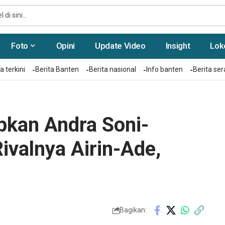
Foto
Opini
Update Video
Insight
Lok
a terkini
Berita Banten
Berita nasional
Info banten
Berita se
pkan Andra Soni-
ivalnya Airin-Ade,
Bagikan: