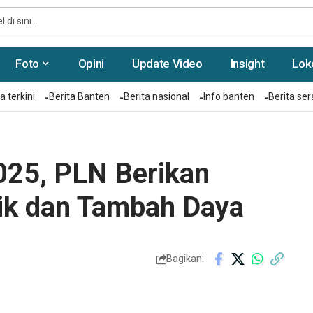
Foto
Opini
Update Video
Insight
Lok
a terkini
Berita Banten
Berita nasional
Info banten
Berita se
025, PLN Berikan
rik dan Tambah Daya
Bagikan: