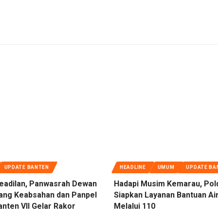
UPDATE BANTEN
HEADLINE
UMUM
UPDATE BA
eadilan, Panwasrah Dewan
Hadapi Musim Kemarau, Pol
dang Keabsahan dan Panpel
Siapkan Layanan Bantuan Air
nten VII Gelar Rakor
Melalui 110