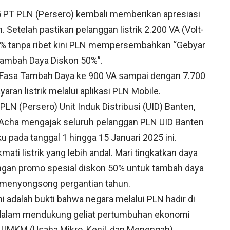
PT PLN (Persero) kembali memberikan apresiasi
Setelah pastikan pelanggan listrik 2.200 VA (Volt-
% tanpa ribet kini PLN mempersembahkan “Gebyar
Tambah Daya Diskon 50%”.
Fasa Tambah Daya ke 900 VA sampai dengan 7.700
an listrik melalui aplikasi PLN Mobile.
PLN (Persero) Unit Induk Distribusi (UID) Banten,
Acha mengajak seluruh pelanggan PLN UID Banten
pada tanggal 1 hingga 15 Januari 2025 ini.
ti listrik yang lebih andal. Mari tingkatkan daya
engan promo spesial diskon 50% untuk tambah daya
ia menyongsong pergantian tahun.
adalah bukti bahwa negara melalui PLN hadir di
N dalam mendukung geliat pertumbuhan ekonomi
 UMKM (Usaha Mikro, Kecil, dan Menengah),