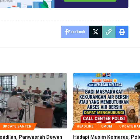
Facebook
UPDATE BANTEN
HEADLINE
UMUM
UPDATE BA
eadilan, Panwasrah Dewan
Hadapi Musim Kemarau, Pol