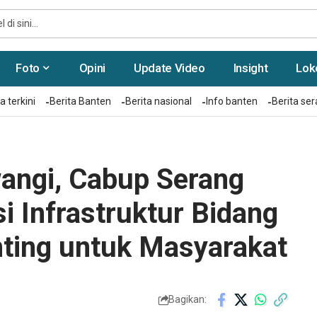
Foto
Opini
Update Video
Insight
Lok
a terkini
Berita Banten
Berita nasional
Info banten
Berita se
angi, Cabup Serang
i Infrastruktur Bidang
ting untuk Masyarakat
Bagikan: