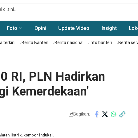
Foto
Opini
Update Video
Insight
Lok
a terkini
Berita Banten
Berita nasional
Info banten
Berita se
0 RI, PLN Hadirkan
rgi Kemerdekaan’
Bagikan:
tan listrik, kompor induksi.