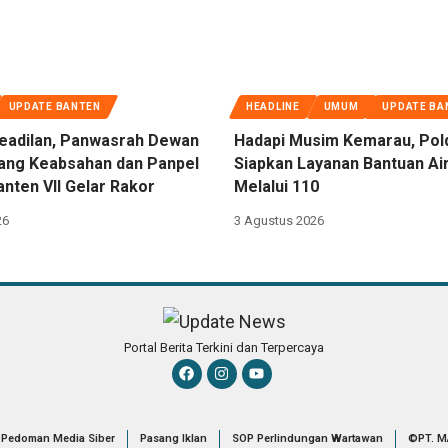
UPDATE BANTEN
HEADLINE
UMUM
UPDATE BA
eadilan, Panwasrah Dewan
Hadapi Musim Kemarau, Pol
dang Keabsahan dan Panpel
Siapkan Layanan Bantuan Air
nten VII Gelar Rakor
Melalui 110
26
3 Agustus 2026
Portal Berita Terkini dan Terpercaya
Pedoman Media Siber
Pasang Iklan
SOP Perlindungan Wartawan
©PT. M