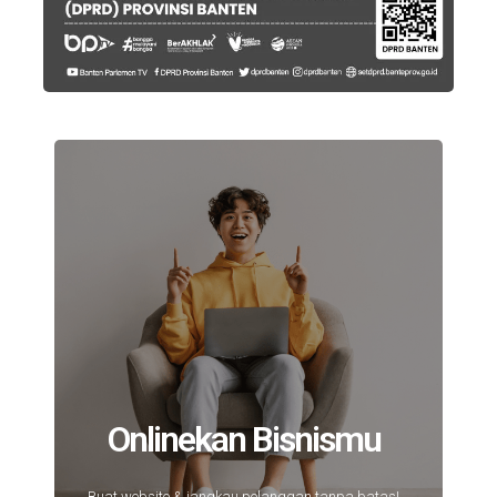
Onlinekan Bisnismu
Buat website & jangkau pelanggan tanpa batas!