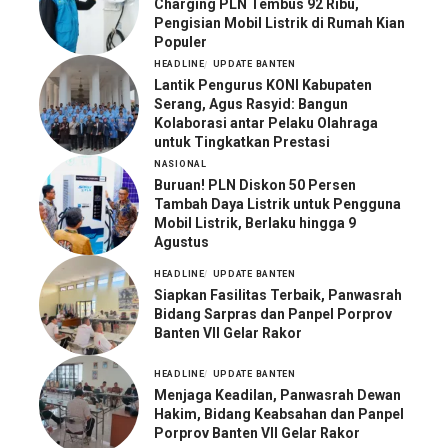
Charging PLN Tembus 92 Ribu,
Pengisian Mobil Listrik di Rumah Kian
Populer
HEADLINE
UPDATE BANTEN
Lantik Pengurus KONI Kabupaten
Serang, Agus Rasyid: Bangun
Kolaborasi antar Pelaku Olahraga
untuk Tingkatkan Prestasi
NASIONAL
Buruan! PLN Diskon 50 Persen
Tambah Daya Listrik untuk Pengguna
Mobil Listrik, Berlaku hingga 9
Agustus
HEADLINE
UPDATE BANTEN
Siapkan Fasilitas Terbaik, Panwasrah
Bidang Sarpras dan Panpel Porprov
Banten VII Gelar Rakor
HEADLINE
UPDATE BANTEN
Menjaga Keadilan, Panwasrah Dewan
Hakim, Bidang Keabsahan dan Panpel
Porprov Banten VII Gelar Rakor