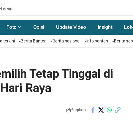
Foto
Opini
Update Video
Insight
Lok
a terkini
Berita Banten
Berita nasional
Info banten
Berita se
milih Tetap Tinggal di
 Hari Raya
Bagikan: