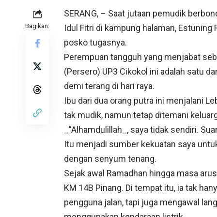
SERANG, – Saat jutaan pemudik berbon
Bagikan:
Idul Fitri di kampung halaman, Estuning 
posko tugasnya.
Perempuan tangguh yang menjabat seb
(Persero) UP3 Cikokol ini adalah satu d
demi terang di hari raya.
Ibu dari dua orang putra ini menjalani Le
tak mudik, namun tetap ditemani keluarg
_”Alhamdulillah_, saya tidak sendiri. Su
Itu menjadi sumber kekuatan saya untuk
dengan senyum tenang.
Sejak awal Ramadhan hingga masa arus b
KM 14B Pinang. Di tempat itu, ia tak han
pengguna jalan, tapi juga mengawal la
menggunakan kendaraan listrik.