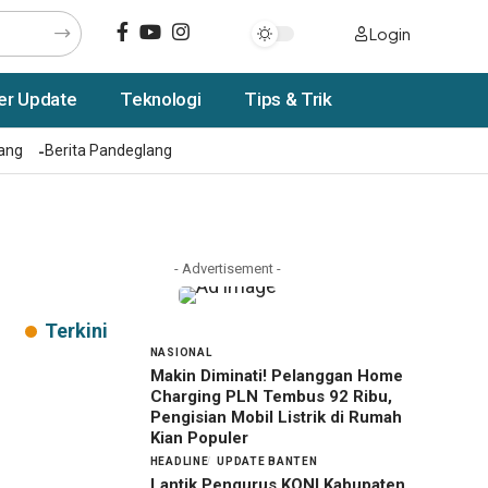
Login
er Update
Teknologi
Tips & Trik
rang
Berita Pandeglang
- Advertisement -
Terkini
NASIONAL
Makin Diminati! Pelanggan Home
Charging PLN Tembus 92 Ribu,
Pengisian Mobil Listrik di Rumah
Kian Populer
HEADLINE
UPDATE BANTEN
Lantik Pengurus KONI Kabupaten