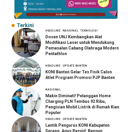
Terkini
HEADLINE
NASIONAL
TEKNOLOGI
Dosen UNJ Kembangkan Alat
Modifikasi Laser untuk Mendukung
Pemasalan Cabang Olahraga Modern
Pentathlon
HEADLINE
UPDATE BANTEN
KONI Banten Gelar Tes Fisik Calon
Atlet Program Promosi PJP Banten
NASIONAL
Makin Diminati! Pelanggan Home
Charging PLN Tembus 92 Ribu,
Pengisian Mobil Listrik di Rumah Kian
Populer
HEADLINE
UPDATE BANTEN
Lantik Pengurus KONI Kabupaten
Serang, Agus Rasyid: Bangun