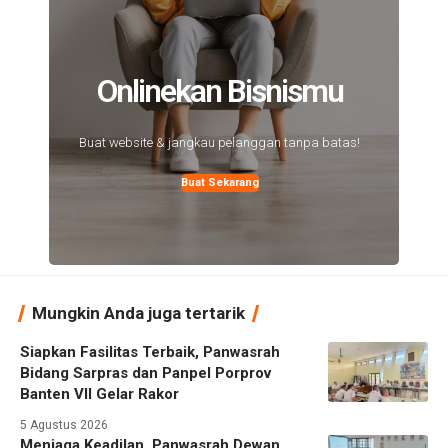
Onlinekan Bisnismu
Buat website & jangkau pelanggan tanpa batas!
Buat Sekarang
Mungkin Anda juga tertarik
Siapkan Fasilitas Terbaik, Panwasrah
Bidang Sarpras dan Panpel Porprov
Banten VII Gelar Rakor
5 Agustus 2026
Menjaga Keadilan, Panwasrah Dewan