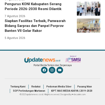
Pengurus KONI Kabupaten Serang
Periode 2026-2030 Resmi Dilantik
7 Agustus 2026
Siapkan Fasilitas Terbaik, Panwasrah
Bidang Sarpras dan Panpel Porprov
Banten VII Gelar Rakor
5 Agustus 2026
Portal Berita Terkini dan Terpercaya
Tentang Kami
Redaksi
Pedoman Media Siber
Pasang Iklan
SOP Perlindungan Wartawan
©PT. MAS MEDIA KARYA | 2019-2020
© 2025 updatenews.co.id. All rights reserved. Designed by ❤ dezainin.com