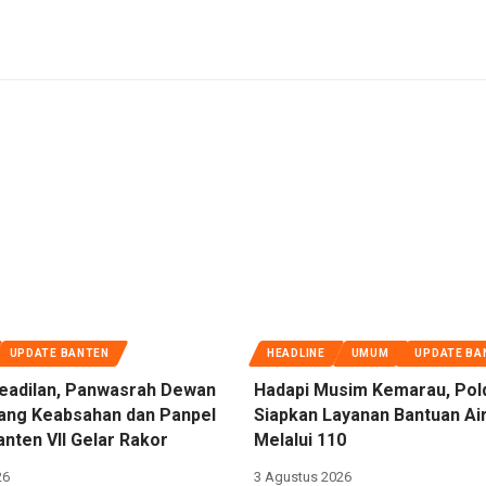
UPDATE BANTEN
HEADLINE
UMUM
UPDATE BA
eadilan, Panwasrah Dewan
Hadapi Musim Kemarau, Pol
dang Keabsahan dan Panpel
Siapkan Layanan Bantuan Air
nten VII Gelar Rakor
Melalui 110
26
3 Agustus 2026