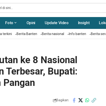
Foto
Opini
Update Video
Insight
Lok
a terkini
Berita Banten
Berita nasional
Info banten
Berita se
tan ke 8 Nasional
n Terbesar, Bupati:
n Pangan
Bagikan: