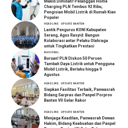
Makin Diminati! Pelanggan Home
Charging PLN Tembus 92 Ribu,
Pengisian Mobil Listrik di Rumah Kian
Populer
HEADLINE
UPDATE BANTEN
Lantik Pengurus KONI Kabupaten
Serang, Agus Rasyid: Bangun
Kolaborasi antar Pelaku Olahraga
untuk Tingkatkan Prestasi
NASIONAL
Buruan! PLN Diskon 50 Persen
Tambah Daya Listrik untuk Pengguna
Mobil Listrik, Berlaku hingga 9
Agustus
HEADLINE
UPDATE BANTEN
Siapkan Fasilitas Terbaik, Panwasrah
Bidang Sarpras dan Panpel Porprov
Banten VII Gelar Rakor
HEADLINE
UPDATE BANTEN
Menjaga Keadilan, Panwasrah Dewan
Hakim, Bidang Keabsahan dan Panpel