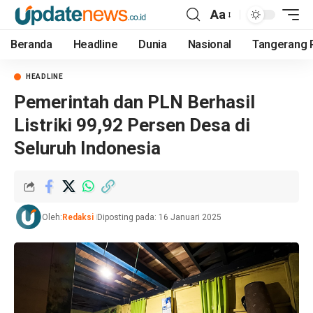
Aa
Beranda
Headline
Dunia
Nasional
Tangerang 
HEADLINE
Pemerintah dan PLN Berhasil
Listriki 99,92 Persen Desa di
Seluruh Indonesia
Oleh:
Redaksi
Diposting pada: 16 Januari 2025