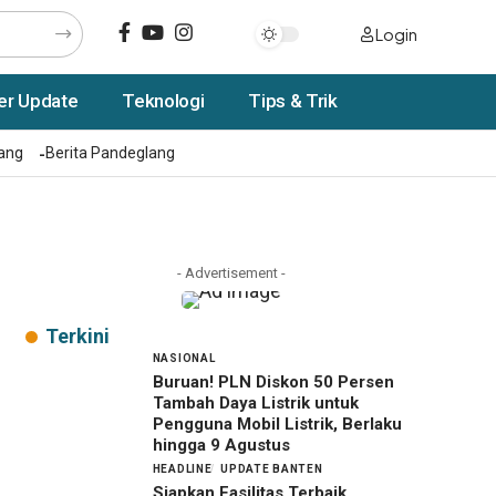
Login
er Update
Teknologi
Tips & Trik
rang
Berita Pandeglang
- Advertisement -
Terkini
NASIONAL
Buruan! PLN Diskon 50 Persen
Tambah Daya Listrik untuk
Pengguna Mobil Listrik, Berlaku
hingga 9 Agustus
HEADLINE
UPDATE BANTEN
Siapkan Fasilitas Terbaik,