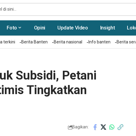
Foto
Opini
Update Video
Insight
Lok
a terkini
Berita Banten
Berita nasional
Info banten
Berita se
k Subsidi, Petani
imis Tingkatkan
Bagikan: