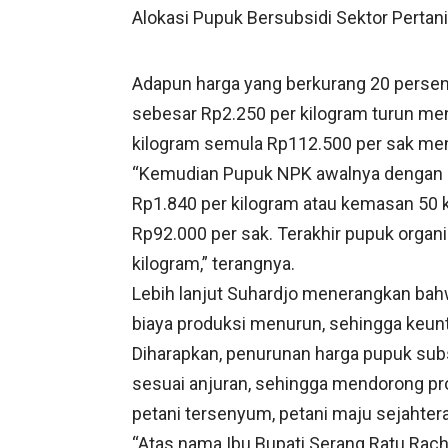
Alokasi Pupuk Bersubsidi Sektor Pertan
Adapun harga yang berkurang 20 persen 
sebesar Rp2.250 per kilogram turun me
kilogram semula Rp112.500 per sak men
“Kemudian Pupuk NPK awalnya dengan h
Rp1.840 per kilogram atau kemasan 50 
Rp92.000 per sak. Terakhir pupuk organ
kilogram,” terangnya.
Lebih lanjut Suhardjo menerangkan bah
biaya produksi menurun, sehingga keun
Diharapkan, penurunan harga pupuk sub
sesuai anjuran, sehingga mendorong pro
petani tersenyum, petani maju sejahtera
“Atas nama Ibu Bupati Serang Ratu Rach