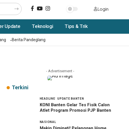
Login
er Update
Teknologi
Tips & Trik
rang
Berita Pandeglang
- Advertisement -
Terkini
HEADLINE
UPDATE BANTEN
KONI Banten Gelar Tes Fisik Calon
Atlet Program Promosi PJP Banten
NASIONAL
Makin Diminati! Pelanggan Home