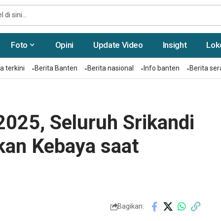
Foto
Opini
Update Video
Insight
Lok
a terkini
Berita Banten
Berita nasional
Info banten
Berita se
 2025, Seluruh Srikandi
kan Kebaya saat
Bagikan: