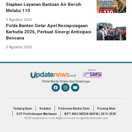
Siapkan Layanan Bantuan Air Bersih
Melalui 110
3 Agustus 2026
Polda Banten Gelar Apel Kesiapsiagaan
Karhutla 2026, Perkuat Sinergi Antisipasi
Bencana
3 Agustus 2026
Portal Berita Terkini dan Terpercaya
Tentang Kami
Redaksi
Pedoman Media Siber
Pasang Iklan
SOP Perlindungan Wartawan
©PT. MAS MEDIA KARYA | 2019-2020
© 2025 updatenews.co.id. All rights reserved. Designed by ❤ dezainin.com