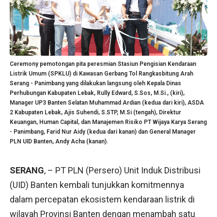
Ceremony pemotongan pita peresmian Stasiun Pengisian Kendaraan
Listrik Umum (SPKLU) di Kawasan Gerbang Tol Rangkasbitung Arah
Serang - Panimbang yang dilakukan langsung oleh Kepala Dinas
Perhubungan Kabupaten Lebak, Rully Edward, S.Sos, M.Si., (kiri),
Manager UP3 Banten Selatan Muhammad Ardian (kedua dari kiri), ASDA
2 Kabupaten Lebak, Ajis Suhendi, S.STP, M.Si (tengah), Direktur
Keuangan, Human Capital, dan Manajemen Risiko PT Wijaya Karya Serang
- Panimbang, Farid Nur Aidy (kedua dari kanan) dan General Manager
PLN UID Banten, Andy Acha (kanan).
SERANG
, – PT PLN (Persero) Unit Induk Distribusi
(UID) Banten kembali tunjukkan komitmennya
dalam percepatan ekosistem kendaraan listrik di
wilayah Provinsi Banten dengan menambah satu