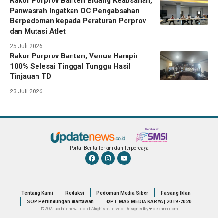
Rakor Porprov Banten Bidang Keabsahan,
Panwasrah Ingatkan OC Pengabsahan
Berpedoman kepada Peraturan Porprov
dan Mutasi Atlet
25 Juli 2026
Rakor Porprov Banten, Venue Hampir
100% Selesai Tinggal Tunggu Hasil
Tinjauan TD
23 Juli 2026
Portal Berita Terkini dan Terpercaya
Tentang Kami
Redaksi
Pedoman Media Siber
Pasang Iklan
SOP Perlindungan Wartawan
©PT. MAS MEDIA KARYA | 2019-2020
© 2025 updatenews.co.id. All rights reserved. Designed by ❤ dezainin.com