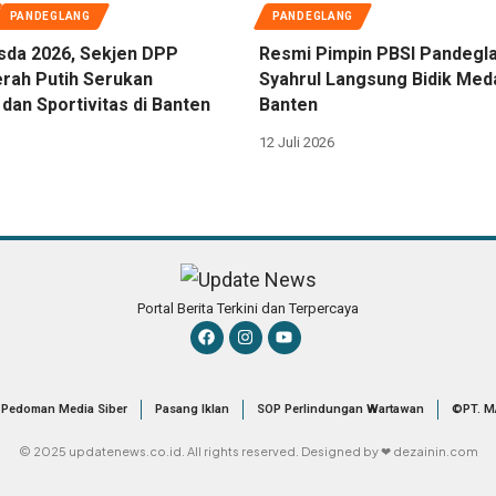
PANDEGLANG
PANDEGLANG
sda 2026, Sekjen DPP
Resmi Pimpin PBSI Pandegl
rah Putih Serukan
Syahrul Langsung Bidik Med
dan Sportivitas di Banten
Banten
12 Juli 2026
Portal Berita Terkini dan Terpercaya
Pedoman Media Siber
Pasang Iklan
SOP Perlindungan Wartawan
©PT. M
© 2025 updatenews.co.id. All rights reserved. Designed by ❤ dezainin.com