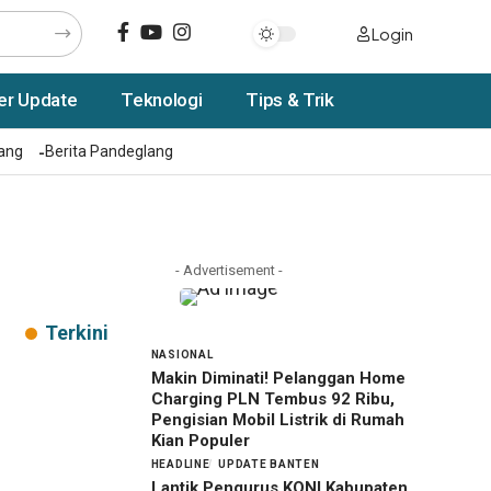
Login
er Update
Teknologi
Tips & Trik
rang
Berita Pandeglang
- Advertisement -
Terkini
NASIONAL
Makin Diminati! Pelanggan Home
Charging PLN Tembus 92 Ribu,
Pengisian Mobil Listrik di Rumah
Kian Populer
HEADLINE
UPDATE BANTEN
Lantik Pengurus KONI Kabupaten