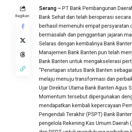
Serang –
PT Bank Pembangunan Daerah 
Bagikan:
Bank Sehat dan telah beroperasi secara
berhasil memenuhi empat persyaratan dar
bermasalah dan penggantian jajaran m
Selaras dengan kembalinya Bank Bante
Manajemen Bank Banten pun telah meny
Bank Banten untuk mengakselerasi per
“Penetapan status Bank Banten sebagai
melaju menuju transformasi dan perbaika
Ujar Direktur Utama Bank Banten Agus S
Momentum tersebut dipergunakan deng
mendapatkan kembali kepercayaan Pem
Pengendali Terakhir (PSPT) Bank Bante
pengelola Rekening Kas Umum Daerah 
dari PSPT untuk mendukung perbaikan k