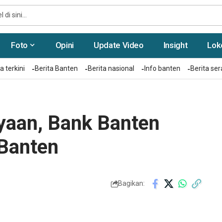
Foto
Opini
Update Video
Insight
Lok
a terkini
Berita Banten
Berita nasional
Info banten
Berita se
yaan, Bank Banten
 Banten
Bagikan: