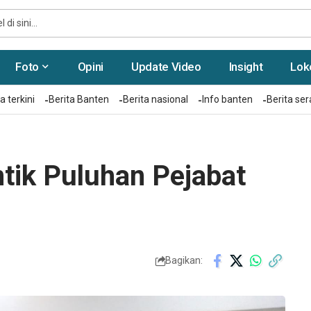
Foto
Opini
Update Video
Insight
Lok
a terkini
Berita Banten
Berita nasional
Info banten
Berita se
tik Puluhan Pejabat
Bagikan: