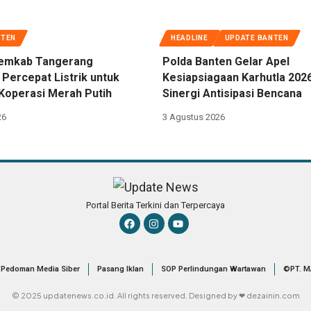
NTEN
HEADLINE
UPDATE BANTEN
emkab Tangerang
Polda Banten Gelar Apel
 Percepat Listrik untuk
Kesiapsiagaan Karhutla 202
Koperasi Merah Putih
Sinergi Antisipasi Bencana
26
3 Agustus 2026
Portal Berita Terkini dan Terpercaya
Pedoman Media Siber
Pasang Iklan
SOP Perlindungan Wartawan
©PT. M
© 2025 updatenews.co.id. All rights reserved. Designed by ❤ dezainin.com