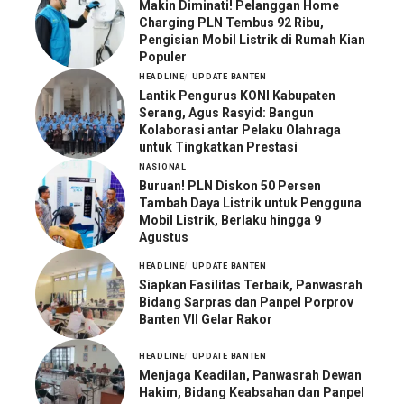
Makin Diminati! Pelanggan Home
Charging PLN Tembus 92 Ribu,
Pengisian Mobil Listrik di Rumah Kian
Populer
HEADLINE
UPDATE BANTEN
Lantik Pengurus KONI Kabupaten
Serang, Agus Rasyid: Bangun
Kolaborasi antar Pelaku Olahraga
untuk Tingkatkan Prestasi
NASIONAL
Buruan! PLN Diskon 50 Persen
Tambah Daya Listrik untuk Pengguna
Mobil Listrik, Berlaku hingga 9
Agustus
HEADLINE
UPDATE BANTEN
Siapkan Fasilitas Terbaik, Panwasrah
Bidang Sarpras dan Panpel Porprov
Banten VII Gelar Rakor
HEADLINE
UPDATE BANTEN
Menjaga Keadilan, Panwasrah Dewan
Hakim, Bidang Keabsahan dan Panpel