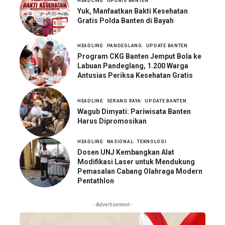
HEADLINE
UPDATE BANTEN
Yuk, Manfaatkan Bakti Kesehatan
Gratis Polda Banten di Bayah
HEADLINE
PANDEGLANG
UPDATE BANTEN
Program CKG Banten Jemput Bola ke
Labuan Pandeglang, 1.200 Warga
Antusias Periksa Kesehatan Gratis
HEADLINE
SERANG RAYA
UPDATE BANTEN
Wagub Dimyati: Pariwisata Banten
Harus Dipromosikan
HEADLINE
NASIONAL
TEKNOLOGI
Dosen UNJ Kembangkan Alat
Modifikasi Laser untuk Mendukung
Pemasalan Cabang Olahraga Modern
Pentathlon
- Advertisement -