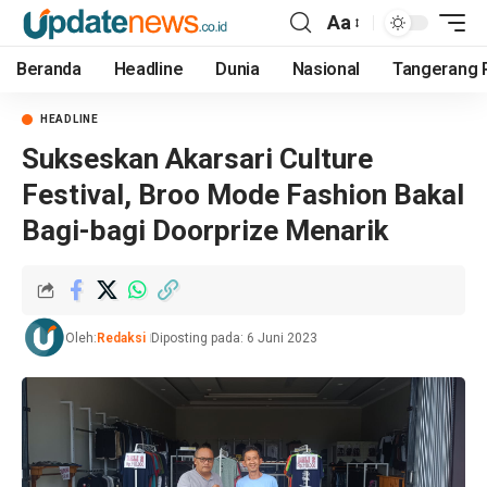
Aa
Beranda
Headline
Dunia
Nasional
Tangerang 
HEADLINE
Sukseskan Akarsari Culture
Festival, Broo Mode Fashion Bakal
Bagi-bagi Doorprize Menarik
Oleh:
Redaksi
Diposting pada: 6 Juni 2023