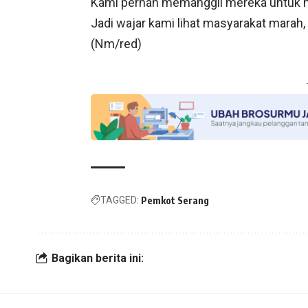
Kami pernah memanggil mereka untuk me
Jadi wajar kami lihat masyarakat marah, 
(Nm/red)
TAGGED:
Pemkot Serang
Bagikan berita ini: