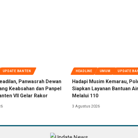
UPDATE BANTEN
HEADLINE
UMUM
UPDATE BA
eadilan, Panwasrah Dewan
Hadapi Musim Kemarau, Pol
dang Keabsahan dan Panpel
Siapkan Layanan Bantuan Air
nten VII Gelar Rakor
Melalui 110
26
3 Agustus 2026