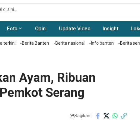
Foto
Opini
Update Video
Insight
Lok
a terkini
Berita Banten
Berita nasional
Info banten
Berita se
kan Ayam, Ribuan
 Pemkot Serang
Bagikan: