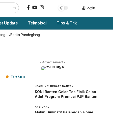
Login
er Update
Teknologi
Tips & Trik
rang
Berita Pandeglang
- Advertisement -
Terkini
HEADLINE
UPDATE BANTEN
KONI Banten Gelar Tes Fisik Calon
Atlet Program Promosi PJP Banten
NASIONAL
Makin Diminati! Pelanggan Home