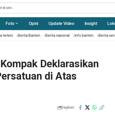
Foto
Opini
Update Video
Insight
Lok
a terkini
Berita Banten
Berita nasional
Info banten
Berita se
 Kompak Deklarasikan
ersatuan di Atas
Bagikan: