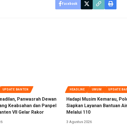
Facebook
UPDATE BANTEN
HEADLINE
UMUM
UPDATE BA
eadilan, Panwasrah Dewan
Hadapi Musim Kemarau, Pol
dang Keabsahan dan Panpel
Siapkan Layanan Bantuan Air
nten VII Gelar Rakor
Melalui 110
26
3 Agustus 2026