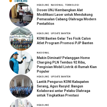
Terkini
HEADLINE
NASIONAL
TEKNOLOGI
Dosen UNJ Kembangkan Alat
Modifikasi Laser untuk Mendukung
Pemasalan Cabang Olahraga Modern
Pentathlon
HEADLINE
UPDATE BANTEN
KONI Banten Gelar Tes Fisik Calon
Atlet Program Promosi PJP Banten
NASIONAL
Makin Diminati! Pelanggan Home
Charging PLN Tembus 92 Ribu,
Pengisian Mobil Listrik di Rumah Kian
Populer
HEADLINE
UPDATE BANTEN
Lantik Pengurus KONI Kabupaten
Serang, Agus Rasyid: Bangun
Kolaborasi antar Pelaku Olahraga
untuk Tingkatkan Prestasi
HEADLINE