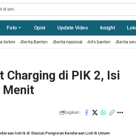
Foto
Opini
Update Video
Insight
Lok
a terkini
Berita Banten
Berita nasional
Info banten
Berita se
Charging di PIK 2, Isi
 Menit
Bagikan:
raan listrik di Stasiun Pengisian Kendaraan Listrik Umum