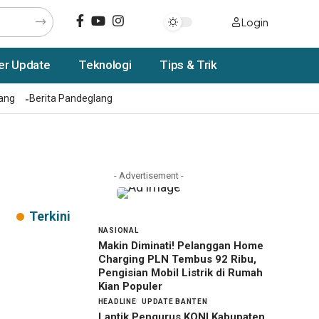
Login
er Update
Teknologi
Tips & Trik
rang
Berita Pandeglang
- Advertisement -
Terkini
NASIONAL
Makin Diminati! Pelanggan Home
Charging PLN Tembus 92 Ribu,
Pengisian Mobil Listrik di Rumah
Kian Populer
HEADLINE
UPDATE BANTEN
Lantik Pengurus KONI Kabupaten